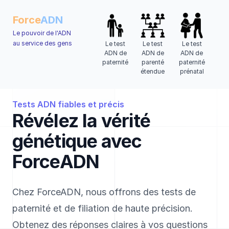
Force
ADN
Le pouvoir de l'ADN
au service des gens
Le test
Le test
Le test
ADN de
ADN de
ADN de
paternité
parenté
paternité
étendue
prénatal
Tests ADN fiables et précis
Révélez la vérité
génétique avec
ForceADN
Chez ForceADN, nous offrons des tests de
paternité et de filiation de haute précision.
Obtenez des réponses claires à vos questions