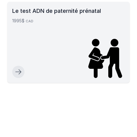
Le test ADN de paternité prénatal
1995$
CAD
Footer