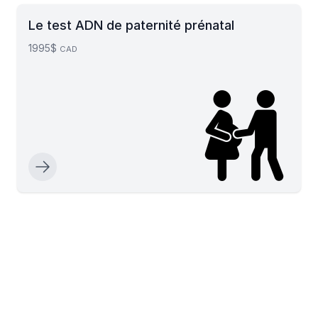
Le test ADN de paternité prénatal
1995$
CAD
Footer