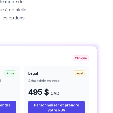
t le mode de
se à domicile
 les options
Clinique
Légal
Privé
Légal
l
Admissible en cour
495
$
CAD
rendre
Personnaliser et prendre
votre RDV