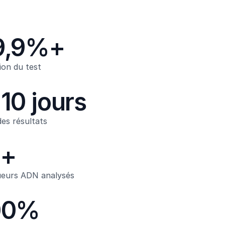
9,9%+
ion du test
10 jours
des résultats
1+
eurs ADN analysés
00%