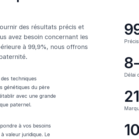
9
urnir des résultats précis et
vous avez besoin concernant les
Précis
périeure à 99,9%, nous offrons
paternité.
8-
Délai 
e des techniques
s génétiques du père
2
établir avec une grande
ique paternel.
Marqu
1
épondre à vos besoins
à valeur juridique. Le