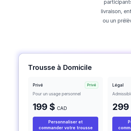
participant
livraison, e
ou un prélè
Trousse à Domicile
Privé
Légal
Privé
Pour un usage personnel
Admissibl
199 $
299
CAD
Personnaliser et
P
commander votre trousse
comma