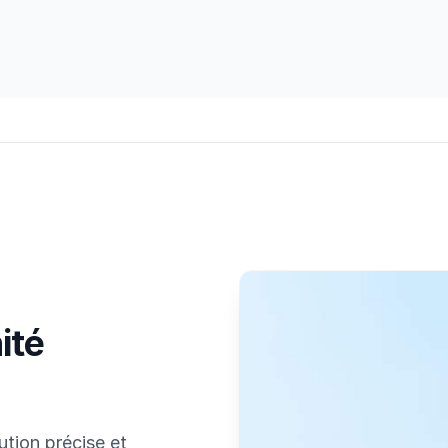
ité
ution précise et